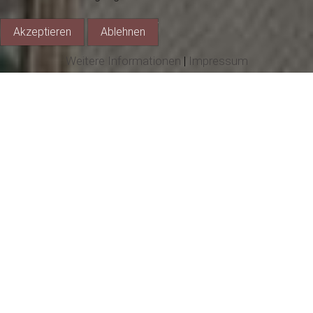
Akzeptieren
Ablehnen
Weitere Informationen
|
Impressum
Geissenstall
Unser Vereinsheim liegt zentral im Ortskern Weizen.
Anfang 1998 legten wir den Grundstein für eine
eigene Narrenstube. Der erste Bauabschnitt mußte
in Eigenleistung und Eigenfinanzierung realisiert
werden. Zusammen mit den anderen Vereinen von
Weizen rissen wir das alte Spritzenhaus und die
Mugglihütte ab, um ein Teil der Finanzierung zu
erwirtschaften. Gemeinsam haben wir in den