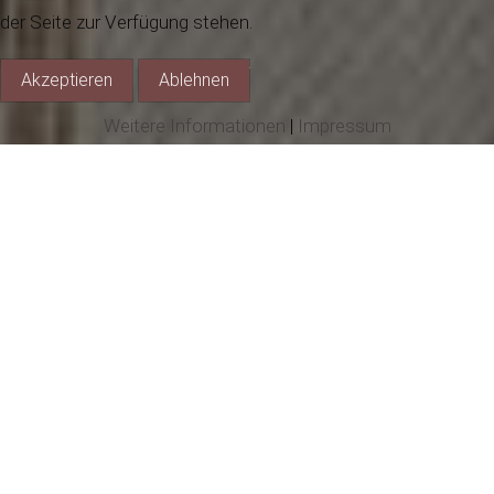
der Seite zur Verfügung stehen.
Akzeptieren
Ablehnen
Weitere Informationen
|
Impressum
Umzug Sonntag
42.KLEGGAU–NARRENTREFFEN in WEIZEN
•
Großer Umzug
Sonntag 26. Januar 2025
1. Geißenzunft Weizen
2. NV Waldlütle Eberfingen
3. Holderhafä-Zunft Lembach
4. Spatzenzunft Schwaningen